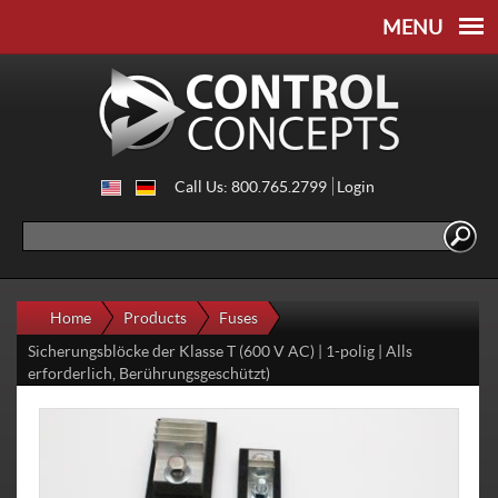
Skip to
Skip to
main
navigation
content
Call Us: 800.765.2799
Login
Search
Search form
Home
Products
Fuses
Sicherungsblöcke der Klasse T (600 V AC) | 1-polig | Alls
erforderlich, Berührungsgeschützt)