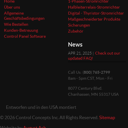
Home
1-Phasen-Stromrichter
Über uns
Halbleiterrelais-Stromrichter
Allgemeine
Digital - Thyristor-Stromrichter
Geschäftsbedingungen
Maßgeschneiderter Produkte
Wie Bestellen
Sicherungen
Kunden-Betreuung
Zubehör
Control Panel Software
News
APR 21, 2025 |
Check out our
updated FAQ!
Call Us: (
800) 765-2799
8am - 5pm CST, Mon - Fri
8077 Century Blvd.
Chanhassen, MN 55317 USA
Entworfen und in den USA montiert
© 2026 Control Concepts Inc. All Rights Reserved.
Sitemap
Website by
August Ash