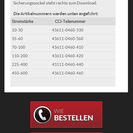
Sicherungssockel steht rechts zum Download.
Die Artikelnummern werden unten angeführt:
Stromstärke
CCI-Teilenummer
10-30
43611-0460-330
35-60
43611-0460-360
70-100
43611-0460-410
110-200
43611-0460-420
225-400
43111-0460-440
450-600
43611-0460-460
WIE
BESTELLEN