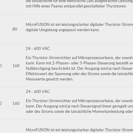
die tatsächliche für eine elektrische Last aufgebrachte Leistung
mit Hilfe eines Paares antiparallel geschalteter Thyristoren.
MicroFUSION ist ein leistungsstarker digitaler Thyristor-Stromr
80
digitale Umgebung angepasst werden kann.
24 - 600 VAC.
Ein Thyristor-Stromrichter auf Mikroprozessorbasis, der sowohl 
kann. Kann mit 2-Phasen- oder 3-Phasen-Steuerung bestellt w
0
160
Nulldurchgang beschränkt ist. Der Ausgang wird je nach Steuers
Effektivwert der Spannung oder des Stroms sowie die tatsächl
Messwerte gesetzt werden.
24 - 600 VAC.
Ein Thyristor-Stromrichter auf Mikroprozessorbasis, der sowohl 
0
160
kann. Der Ausgang wird je nach Steuersignal linear geregelt un
oder des Stroms sowie die tatsächliche Momentanleistung ode
MicroFUSION ist ein leistungsstarker digitaler Thyristor-Stromr