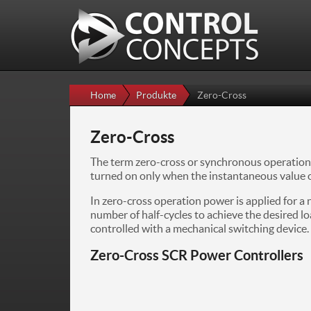
Skip to
Skip to
main
navigation
content
Home
Produkte
Zero-Cross
Zero-Cross
The term zero-cross or synchronous operation o
turned on only when the instantaneous value o
In zero-cross operation power is applied for a
number of half-cycles to achieve the desired 
controlled with a mechanical switching device.
Zero-Cross SCR Power Controllers