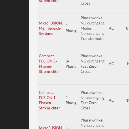
Stromrichter
Cross
Phasenwinkel,
MicroFUSION:
Nulldurchgang,
1-
Mehrbereich-
Modus
AC
8
Phasig
Systeme
Nulldurchgang-
Transformator
Compact
Phasenwinkel,
FUSION 3-
3-
Nulldurchgang,
AC
1
Phasen-
Phasig
Fast Zero
Stromrichter
Cross
Compact
Phasenwinkel,
FUSION 1-
1-
Nulldurchgang,
AC
1
Phasen-
Phasig
Fast Zero
Stromrichter
Cross
Phasenwinkel,
Nulldurchgang,
MicroFUSION
1-