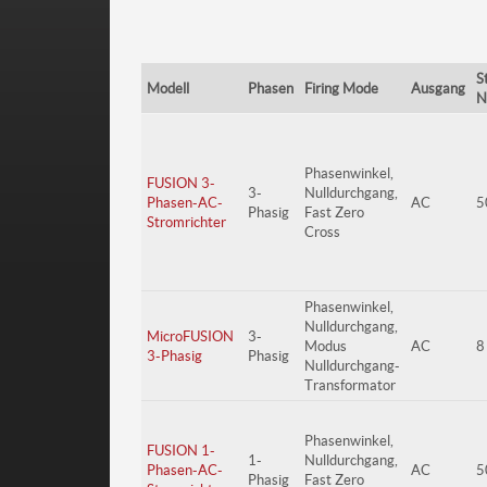
S
Modell
Phasen
Firing Mode
Ausgang
N
Phasenwinkel,
FUSION 3-
3-
Nulldurchgang,
Phasen-AC-
AC
5
Phasig
Fast Zero
Stromrichter
Cross
Phasenwinkel,
Nulldurchgang,
MicroFUSION
3-
Modus
AC
8
3-Phasig
Phasig
Nulldurchgang-
Transformator
Phasenwinkel,
FUSION 1-
1-
Nulldurchgang,
Phasen-AC-
AC
5
Phasig
Fast Zero