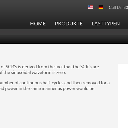
Call Us: 8
HOME
PRODUKTE
LASTTYPEN
f SCR's is derived from the fact that the SCR's are
f the sinusoidal waveform is zero.
 number of continuous half-cycles and then removed for a
load power in the same manner as power would be