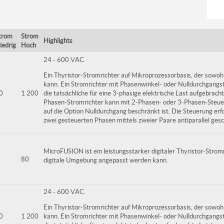
trom
Strom
Highlights
iedrig
Hoch
24 - 600 VAC.
Ein Thyristor-Stromrichter auf Mikroprozessorbasis, der sowohl 
kann. Ein Stromrichter mit Phasenwinkel- oder Nulldurchgang
0
1 200
die tatsächliche für eine 3-phasige elektrische Last aufgebracht
Phasen-Stromrichter kann mit 2-Phasen- oder 3-Phasen-Steuer
auf die Option Nulldurchgang beschränkt ist. Die Steuerung erfo
zwei gesteuerten Phasen mittels zweier Paare antiparallel gesc
MicroFUSION ist ein leistungsstarker digitaler Thyristor-Stromr
80
digitale Umgebung angepasst werden kann.
24 - 600 VAC.
Ein Thyristor-Stromrichter auf Mikroprozessorbasis, der sowohl 
0
1 200
kann. Ein Stromrichter mit Phasenwinkel- oder Nulldurchgang